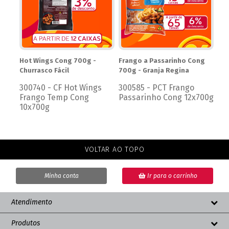
0g -
Hot Wings Cong 700g -
Frango a Passarinho Cong
Fra
Churrasco Fácil
700g - Granja Regina
Re
rne
300740 - CF Hot Wings
300585 - PCT Frango
30
Frango Temp Cong
Passarinho Cong 12x700g
Co
10x700g
VOLTAR AO TOPO
Minha conta
Ir para o carrinho
Atendimento
Produtos