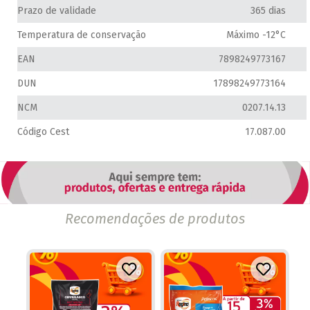
Prazo de validade
365 dias
Temperatura de conservação
Máximo -12°C
EAN
7898249773167
DUN
17898249773164
NCM
0207.14.13
Código Cest
17.087.00
Recomendações de produtos