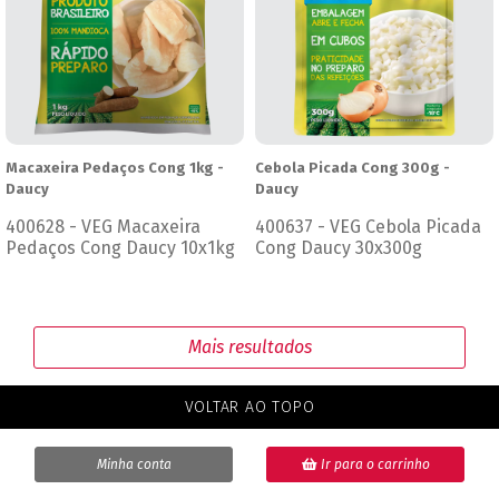
Macaxeira Pedaços Cong 1kg -
Cebola Picada Cong 300g -
Daucy
Daucy
400628 - VEG Macaxeira
400637 - VEG Cebola Picada
Pedaços Cong Daucy 10x1kg
Cong Daucy 30x300g
Mais resultados
VOLTAR AO TOPO
Minha conta
Ir para o carrinho