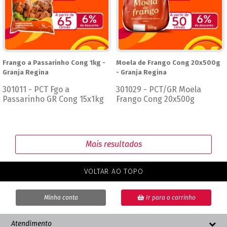
Frango a Passarinho Cong 1kg -
Moela de Frango Cong 20x500g
Granja Regina
- Granja Regina
301011 - PCT Fgo a
301029 - PCT/GR Moela
Passarinho GR Cong 15x1kg
Frango Cong 20x500g
Mais resultados
VOLTAR AO TOPO
Minha conta
Ir para o carrinho
Atendimento