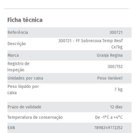
Ficha técnica
Referência
300721
300721 - FF Sobrecoxa Temp Resf
Descrição
Cx7kg
Marca
Granja Regina
Registro de
300/152
inspeção
Unidades por caixa
Peso Variável
Peso liquido por
7 kg
caixa
Prazo de validade
12 dias
Temperatura de conservação
De -1°C a +4°C
EAN
7898249772252