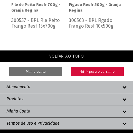
ja
File de Peito Resfr 700g -
Figado Resfr 500g - Granja
Cox
Granja Regina
Regina
Faç
300557 - BPL File Peito
300563 - BPL Figado
30
Frango Resf 15x700g
Frango Resf 10x500g
Re
VOLTAR AO TOPO
Minha conta
Ir para o carrinho
Atendimento
Produtos
Minha Conta
Termos de uso e Privacidade